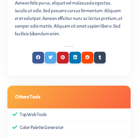
Aenean felis purus, aliquet vel malesuada egestas,
iaculis ut odio. Sed posuere cursus fermentum. Aliquam
erat volutpat. Aenean efficitur nunc ac lectus pretium, ut
semper odio mattis. Aliquam sit amet sapien libero. Sed
facilisis bibendum enim.
Others Tools
Top Web Tools
Color Palette Generator