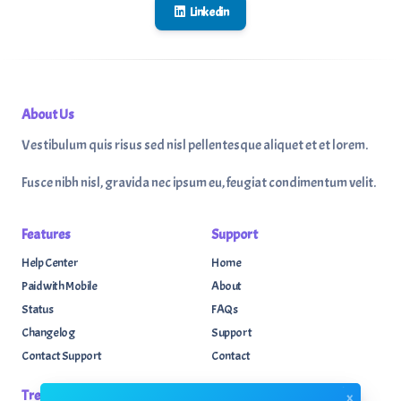
Linkedin
About Us
Vestibulum quis risus sed nisl pellentesque aliquet et et lorem.
Fusce nibh nisl, gravida nec ipsum eu, feugiat condimentum velit.
Features
Support
Help Center
Home
Paid with Mobile
About
Status
FAQs
Changelog
Support
Contact Support
Contact
Trending
Legal
x