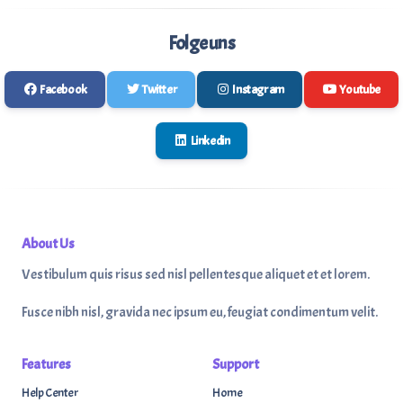
Folge uns
Facebook
Twitter
Instagram
Youtube
Linkedin
About Us
Vestibulum quis risus sed nisl pellentesque aliquet et et lorem.
Fusce nibh nisl, gravida nec ipsum eu, feugiat condimentum velit.
Features
Support
Help Center
Home