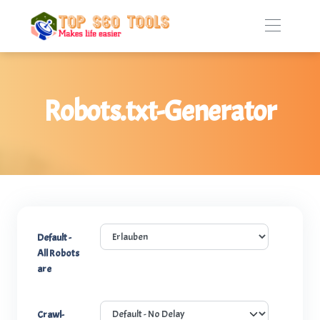
Robots.txt-Generator
Default -
All Robots
are
Crawl-