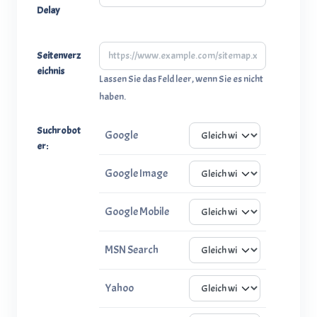
Delay
Seitenverz
eichnis
Lassen Sie das Feld leer, wenn Sie es nicht
haben.
Suchrobot
Google
er:
Google Image
Google Mobile
MSN Search
Yahoo