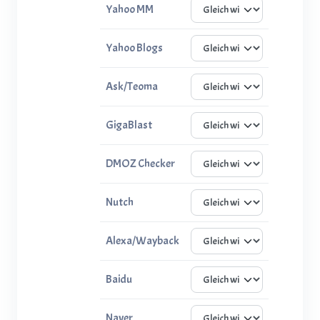
Yahoo MM
Yahoo Blogs
Ask/Teoma
GigaBlast
DMOZ Checker
Nutch
Alexa/Wayback
Baidu
Naver