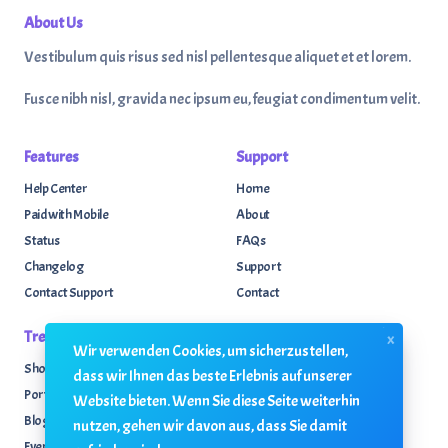
About Us
Vestibulum quis risus sed nisl pellentesque aliquet et et lorem.
Fusce nibh nisl, gravida nec ipsum eu, feugiat condimentum velit.
Features
Support
Help Center
Home
Paid with Mobile
About
Status
FAQs
Changelog
Support
Contact Support
Contact
Trending
Legal
x
Wir verwenden Cookies, um sicherzustellen,
Shop
Knowledge Center
dass wir Ihnen das beste Erlebnis auf unserer
Portfolio
Custom Development
Website bieten. Wenn Sie diese Seite weiterhin
Blog
Sponsorships
nutzen, gehen wir davon aus, dass Sie damit
Events
Terms & Conditions