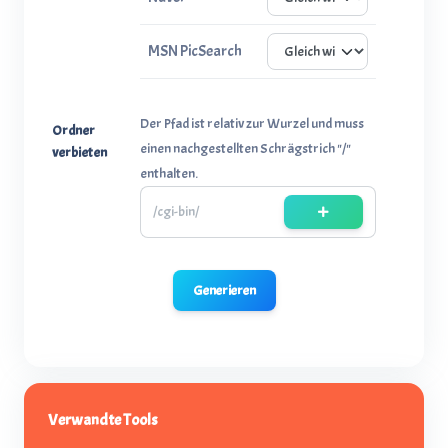
MSN PicSearch
Der Pfad ist relativ zur Wurzel und muss
Ordner
einen nachgestellten Schrägstrich "/"
verbieten
enthalten.
Generieren
Verwandte Tools