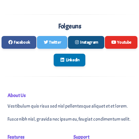
Folge uns
Facebook
Twitter
Instagram
Youtube
Linkedin
About Us
Vestibulum quis risus sed nisl pellentesque aliquet et et lorem.
Fusce nibh nisl, gravida nec ipsum eu, feugiat condimentum velit.
Features
Support