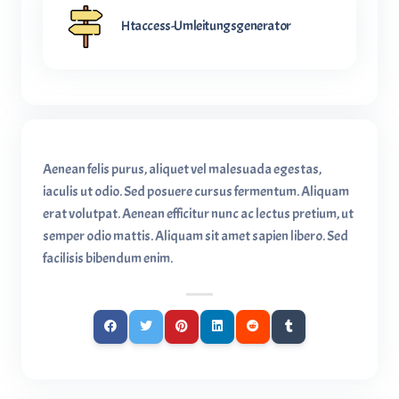
Htaccess-Umleitungsgenerator
Aenean felis purus, aliquet vel malesuada egestas,
iaculis ut odio. Sed posuere cursus fermentum. Aliquam
erat volutpat. Aenean efficitur nunc ac lectus pretium, ut
semper odio mattis. Aliquam sit amet sapien libero. Sed
facilisis bibendum enim.