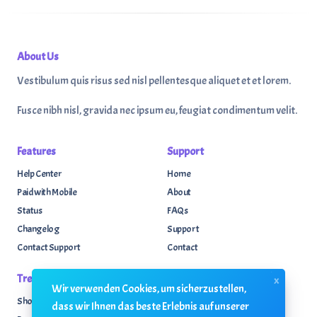
About Us
Vestibulum quis risus sed nisl pellentesque aliquet et et lorem.
Fusce nibh nisl, gravida nec ipsum eu, feugiat condimentum velit.
Features
Support
Help Center
Home
Paid with Mobile
About
Status
FAQs
Changelog
Support
Contact Support
Contact
Trending
Legal
x
Wir verwenden Cookies, um sicherzustellen,
Shop
Knowledge Center
dass wir Ihnen das beste Erlebnis auf unserer