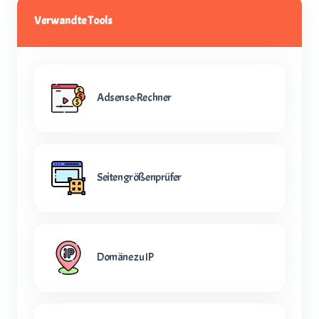
Verwandte Tools
Adsense-Rechner
Seitengrößenprüfer
Domäne zu IP