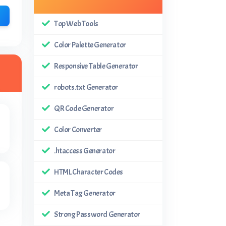
Top Web Tools
Color Palette Generator
Responsive Table Generator
robots.txt Generator
QR Code Generator
Color Converter
.htaccess Generator
HTML Character Codes
Meta Tag Generator
Strong Password Generator