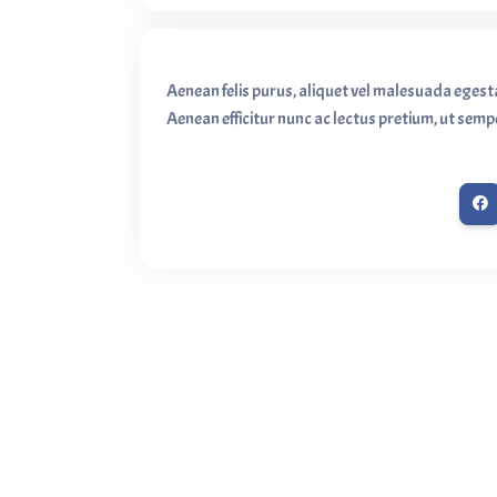
Aenean felis purus, aliquet vel malesuada egest
Aenean efficitur nunc ac lectus pretium, ut sempe