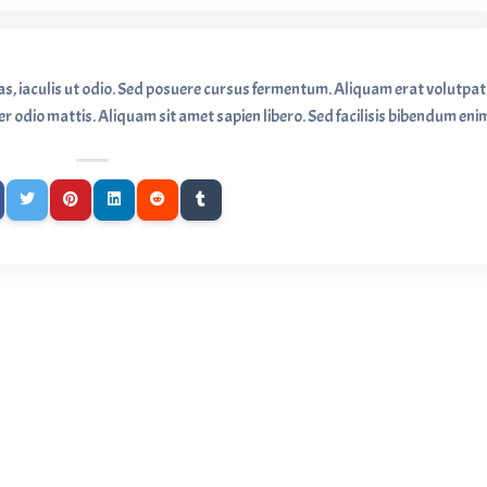
as, iaculis ut odio. Sed posuere cursus fermentum. Aliquam erat volutpat
r odio mattis. Aliquam sit amet sapien libero. Sed facilisis bibendum eni