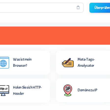
Überprüfen
Was ist mein
Meta-Tags-
Browser?
Analysator
Holen Sie sich HTTP-
Domäne zu IP
Header