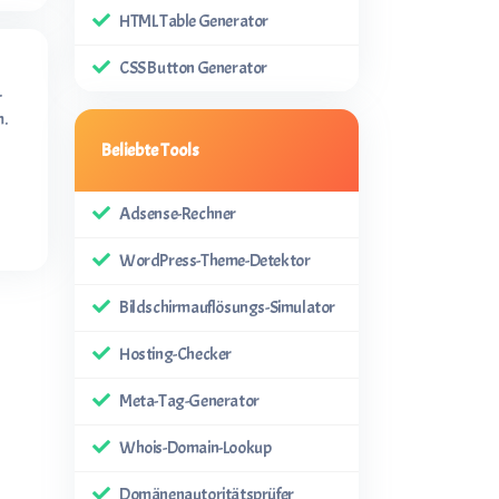
HTML Table Generator
CSS Button Generator
.
m.
Beliebte Tools
Adsense-Rechner
WordPress-Theme-Detektor
Bildschirmauflösungs-Simulator
Hosting-Checker
Meta-Tag-Generator
Whois-Domain-Lookup
Domänenautoritätsprüfer