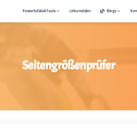
Powerful Web Tools
Links melden
Blogs
Kon
Free Web Tools
Best Wesite Check
Top Free Webtools
Seitengrößenprüfer