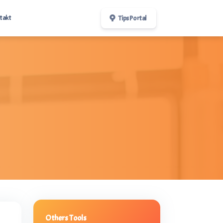
takt
Tips Portal
er
Others Tools