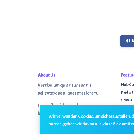
F
About Us
Featur
Help Ce
Vestibulum quis risus sed nisl
Paid wit
pellentesque aliquet et et lorem.
Status
Fusce nibh nisl, gravida nec ipsum eu,
Change
feugiat condimentum velit.
Contact
Wir verwenden Cookies, um sicherzustellen, da
nutzen, gehen wir davon aus, dass Sie damit z