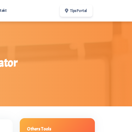
takt
Tips Portal
er
ator
Others Tools