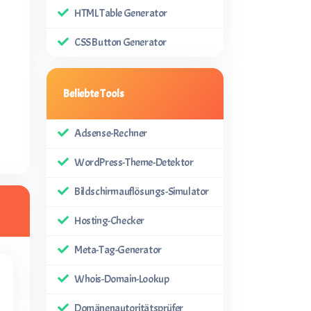
HTML Table Generator
CSS Button Generator
Beliebte Tools
Adsense-Rechner
WordPress-Theme-Detektor
Bildschirmauflösungs-Simulator
Hosting-Checker
Meta-Tag-Generator
Whois-Domain-Lookup
Domänenautoritätsprüfer