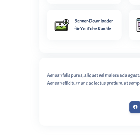
Banner-Downloader
für YouTube-Kanäle
Aenean felis purus, aliquet vel malesuada egest
Aenean efficitur nunc ac lectus pretium, ut sempe