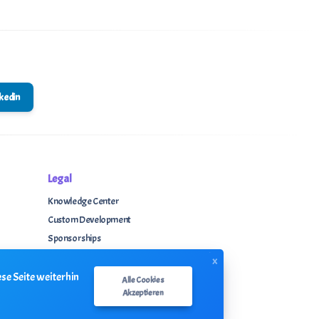
nkedin
Legal
Knowledge Center
Custom Development
Sponsorships
Terms & Conditions
x
Privacy Policy
se Seite weiterhin
Alle Cookies
Akzeptieren