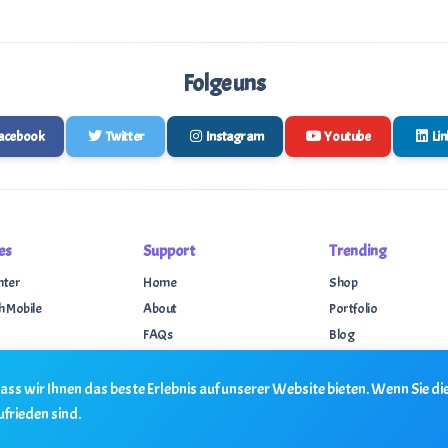
Folge uns
acebook
Twitter
Instagram
Youtube
Li
es
Support
Trending
nter
Home
Shop
h Mobile
About
Portfolio
FAQs
Blog
log
Support
Events
 Support
Contact
Forums
ss wir Ihnen das beste Erlebnis auf unserer Website bieten. Wenn Sie die
ufrieden sind.