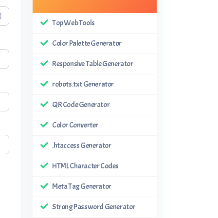
Top Web Tools
Color Palette Generator
Responsive Table Generator
robots.txt Generator
QR Code Generator
Color Converter
.htaccess Generator
HTML Character Codes
Meta Tag Generator
Strong Password Generator