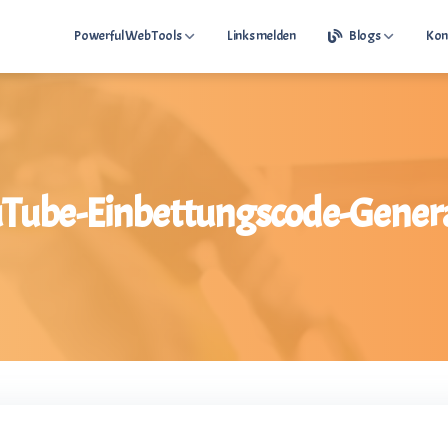
Powerful Web Tools
Links melden
Blogs
Kon
Free Web Tools
Best Wesite Check
Top Free Webtools
Tube-Einbettungscode-Gener