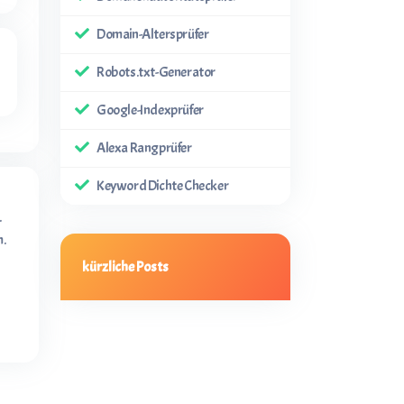
Domain-Altersprüfer
Robots.txt-Generator
Google-Indexprüfer
Alexa Rangprüfer
Keyword Dichte Checker
.
m.
kürzliche Posts