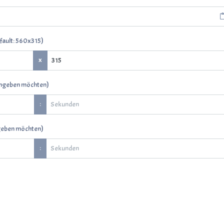
)
efault: 560x315
x
)
s angeben möchten
:
)
angeben möchten
: