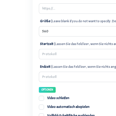
(
Größe
Leave blank if you do not want to specify. D
(
Startzeit
Lassen Sie das Feld leer, wenn Sie nicht
(
Endzeit
Lassen Sie das Feld leer, wenn Sie nichts 
OPTIONEN
Video schleifen
Video automatisch abspielen
Vollbild-Schaltfläche ausblenden