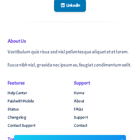
Linkedin
About Us
Vestibulum quis risus sed nisl pellentesque aliquet et et lorem.
Fusce nibh nisl, gravida nec ipsum eu, feugiat condimentum velit.
Features
Support
Help Center
Home
Paid with Mobile
About
Status
FAQs
Changelog
Support
Contact Support
Contact
Trending
Legal