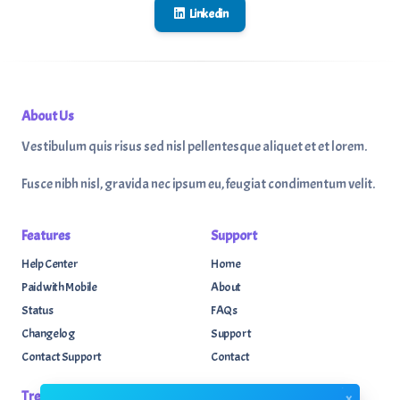
Linkedin
About Us
Vestibulum quis risus sed nisl pellentesque aliquet et et lorem.
Fusce nibh nisl, gravida nec ipsum eu, feugiat condimentum velit.
Features
Support
Help Center
Home
Paid with Mobile
About
Status
FAQs
Changelog
Support
Contact Support
Contact
Trending
Legal
x