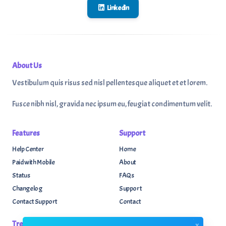
Linkedin
About Us
Vestibulum quis risus sed nisl pellentesque aliquet et et lorem.
Fusce nibh nisl, gravida nec ipsum eu, feugiat condimentum velit.
Features
Support
Help Center
Home
Paid with Mobile
About
Status
FAQs
Changelog
Support
Contact Support
Contact
Trending
Legal
x