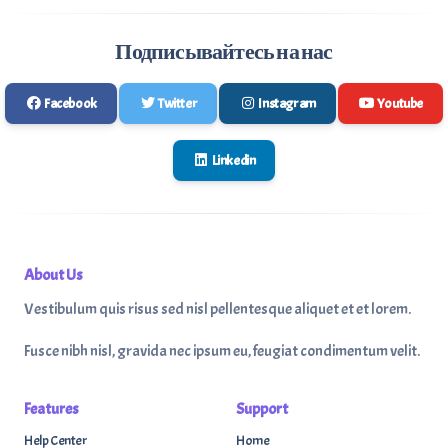
Подписывайтесь на нас
Facebook
Twitter
Instagram
Youtube
Linkedin
About Us
Vestibulum quis risus sed nisl pellentesque aliquet et et lorem.
Fusce nibh nisl, gravida nec ipsum eu, feugiat condimentum velit.
Features
Support
Help Center
Home