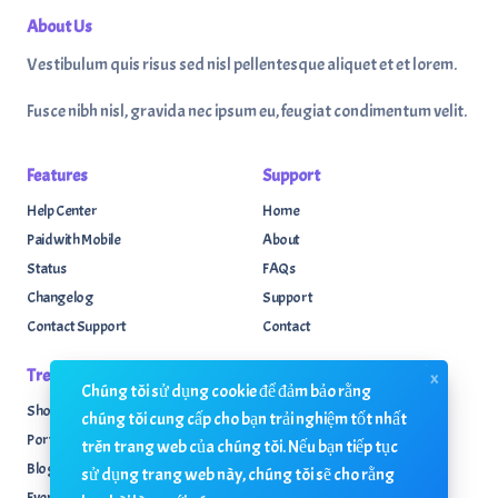
About Us
Vestibulum quis risus sed nisl pellentesque aliquet et et lorem.
Fusce nibh nisl, gravida nec ipsum eu, feugiat condimentum velit.
Features
Support
Help Center
Home
Paid with Mobile
About
Status
FAQs
Changelog
Support
Contact Support
Contact
Trending
Legal
x
Chúng tôi sử dụng cookie để đảm bảo rằng
Shop
Knowledge Center
chúng tôi cung cấp cho bạn trải nghiệm tốt nhất
Portfolio
Custom Development
trên trang web của chúng tôi. Nếu bạn tiếp tục
Blog
Sponsorships
sử dụng trang web này, chúng tôi sẽ cho rằng
Events
Terms & Conditions