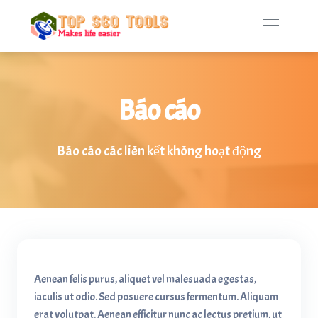
Báo cáo
Báo cáo các liên kết không hoạt động
Aenean felis purus, aliquet vel malesuada egestas,
iaculis ut odio. Sed posuere cursus fermentum. Aliquam
erat volutpat. Aenean efficitur nunc ac lectus pretium, ut