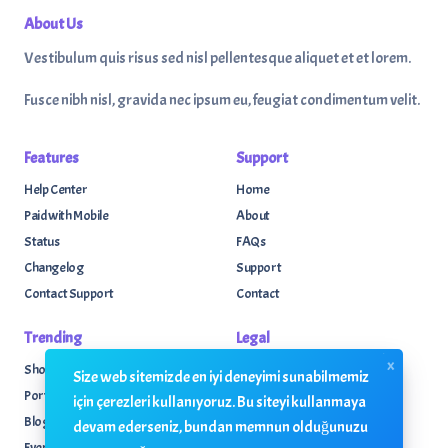
About Us
Vestibulum quis risus sed nisl pellentesque aliquet et et lorem.
Fusce nibh nisl, gravida nec ipsum eu, feugiat condimentum velit.
Features
Support
Help Center
Home
Paid with Mobile
About
Status
FAQs
Changelog
Support
Contact Support
Contact
Trending
Legal
x
Shop
Knowledge Center
Size web sitemizde en iyi deneyimi sunabilmemiz
Portfolio
Custom Development
için çerezleri kullanıyoruz. Bu siteyi kullanmaya
Blog
Sponsorships
devam ederseniz, bundan memnun olduğunuzu
Events
Terms & Conditions